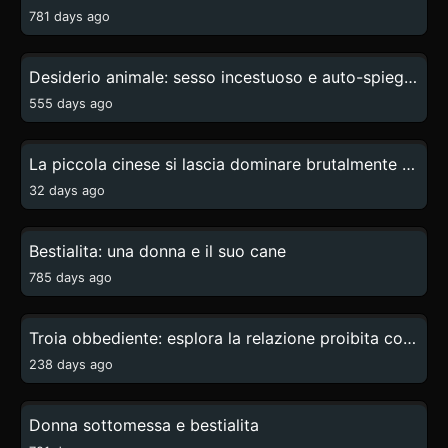
781 days ago
1:32
Desiderio animale: sesso incestuoso e auto-spiegato
555 days ago
6:08
La piccola cinese si lascia dominare brutalmente dal suo cane
32 days ago
44:16
Bestialita: una donna e il suo cane
785 days ago
1:05
Troia obbediente: esplora la relazione proibita con il cane
238 days ago
14:43
Donna sottomessa e bestialita